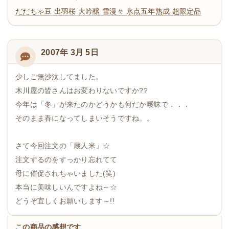
だだちゃ豆
出羽桜 大吟醸 雪漫々 氷点五年熟成 超限定品
2007年 3月 5日
少しご無沙汰してました。
木川屋の皆さんはお変わりないですか??
今年は「冬」が来たのかどうかも何だか曖昧で．．．
そのまま春になってしまいそうですね。。
さて今回注文の「蔵人米」☆
注文するのをすっかり忘れてて
母に催促されちゃいました(笑)
本当に美味しいんですよね～☆
どうぞ宜しくお願いします～!!
この商品の感想です