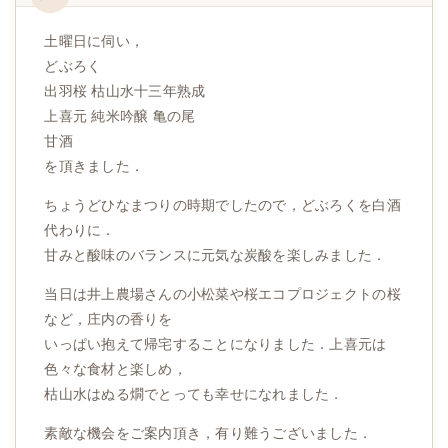
土曜日に伺い，
どぶろく
出羽桜 枯山水十三年熟成
上喜元 純米吟醸 亀の尾
甘酒
を頂きました．
ちょうどひなまつりの時期でしたので，どぶろくを白酒
代わりに．
甘みと酸味のバランスに元気な炭酸を楽しみました．
当日は井上農場さんの小松菜や桜エコプロジェクトの桜
など，庄内の香りを
いっぱい抱えて帰宅することになりました．上喜元は
色々な食材と楽しめ，
枯山水はぬる燗でとっても幸せになれました．
素敵な機会をご案内頂き，有り難うございました．