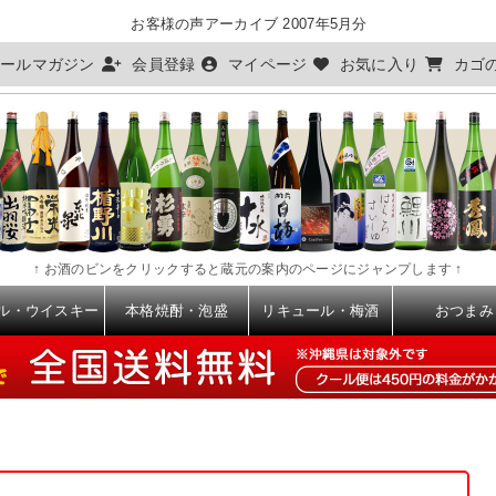
お客様の声アーカイブ 2007年5月分
ールマガジン
会員登録
マイページ
お気に入り
カゴ
↑ お酒のビンをクリックすると蔵元の案内のページにジャンプします ↑
ル・ウイスキー
本格焼酎・泡盛
リキュール・梅酒
おつまみ