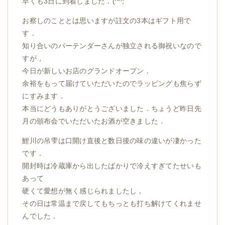
早くも3日に到着しました．(^^;
お察しのこととは思いますが註文の3本はギフト用で
す．
知り合いのバーテンダーさんが独立される御祝いなので
すが，
今日が新しいお店のグランドオープン．
余裕をもって届けていただいたのでラッピングも焦らず
にすみます．
本当にどうもありがとうございました．ちょうど昨日先
月の頒布会でいただいたお酒が空きました．
鯉川の吊雫は口開け直後と数日後の味の違いが凄かった
です．
開封時は冷蔵庫から出したばかりで冷えすぎてたせいも
あって
硬くて愛想が無く感じられましたし，
その日は常温まで戻してもちっとも打ち解けてくれませ
んでした．