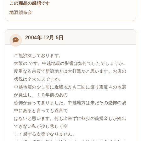
この商品の感想です
地酒頒布会
2004年 12月 5日
ご無沙汰しております。
大阪のIです。中越地震の影響は如何でしたでしょうか。
度重なる余震で新潟地方は大打撃かと思います。お店の
状況は？大丈夫ですか。
中越地震の少し前に近畿地方も二回に渡り震度４の地震
が発生し、１０年前のあの
恐怖が蘇って参りました。中越地方は未だその恐怖の渦
中にあると言っても過言で
はないと思います。何も出来ずに些少の義捐金しか拠出
できない私が少し悲しく空
しく感ずる次第でなりません。