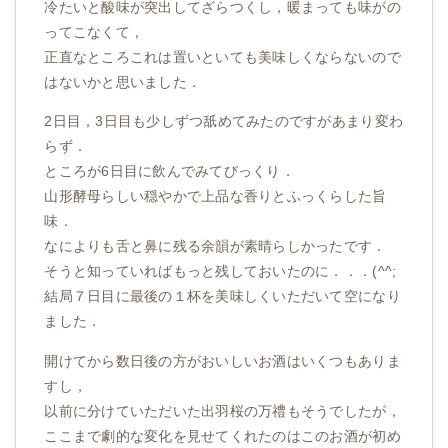
冷たいと酸味が突出してざらつくし，暖まっても味がの
ってこなくて，
正直なところこれは置いといても美味しくならないので
はないかと思いました．
2日目，3日目も少しずつ舐めてみたのですがあまり変わ
らず．
ところが6日目に飲んでみてびっくり．
山形酵母らしい穏やかで上品な香りとふっくらした旨
味．
なによりも舌と鼻に残る余韻が素晴らしかったです．
そうと知っていればもっと残しておいたのに．．．(^^;
結局７日目に最後の１杯を美味しくいただいて空になり
ました．
開けてから数日後の方がおいしいお酒はいくつもありま
すし，
以前に分けていただいた出羽桜の万禮もそうでしたが，
ここまで劇的な変化を見せてくれたのはこのお酒が初め