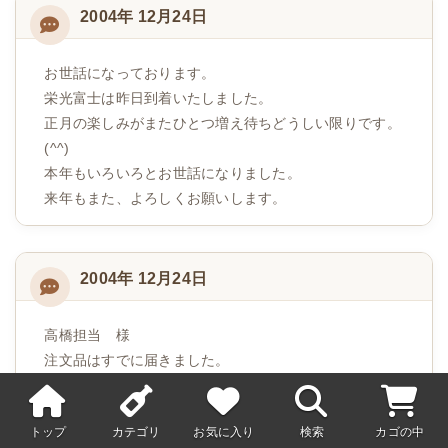
2004年 12月24日
お世話になっております。
栄光富士は昨日到着いたしました。
正月の楽しみがまたひとつ増え待ちどうしい限りです。
(^^)
本年もいろいろとお世話になりました。
来年もまた、よろしくお願いします。
2004年 12月24日
高橋担当 様
注文品はすでに届きました。
さすがに試飲はまだですが。
明日25日にホームパーティーを開く予定で、参加者に評
トップ
カテゴリ
お気に入り
検索
カゴの中
価を聞いてみます。