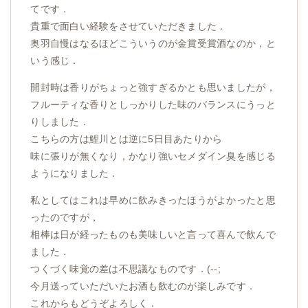
てです．
貴重で面白い経験をさせていただきました．
奥羽自慢はなるほどこういうのが金賞受賞酒なのか，と
いう感じ．
開封時は香りがちょっと強すぎるかとも思いましたが，
フルーティな香りとしっかりした味のバランスにうっと
りしました．
こちらの方は鯉川とは逆に5日目あたりから
味に張りが無くなり，かなり強いセメダイン臭を感じる
ようになりました．
私としてはこれは早めに飲みきったほうがよかったと思
ったのですが，
相棒は日が経ったものも美味しいと言って喜んで飲んで
ました．
つくづく味覚の差は不思議なものです．(--;
今月送っていただいたお酒も飲むのが楽しみです．
これからもどうぞよろしく．