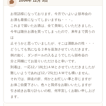
2004年 12月 5日
お世話様になっております。今月でいよいよ頒布会の
お酒も最後になってしまいますね・・・。
これまで届いたお酒は、全て美味しくいただきました。
今年は随分お酒を買ってしまったので、来年まで買うの
は
止そうかと思っていましたが、そこは酒飲みの性・・・
どうしても気になる２本を追加させていただきます。
例の如く、ダンボールの入るようでしたら頒布会の
分と同梱にてお送りいただけると幸いです。
到着は、一応12／18(土)ＡＭとさせていただきましたが
難しいようであれば12／25(土)ＡＭでも構いません。
それでは、師走の折、何かとお忙しい事と存じますが
お体ご自愛下さい。色々と我侭をお願いいたしますが
引き続きお取り計らいの程、何卒宜しくお願い申し上げ
ます。