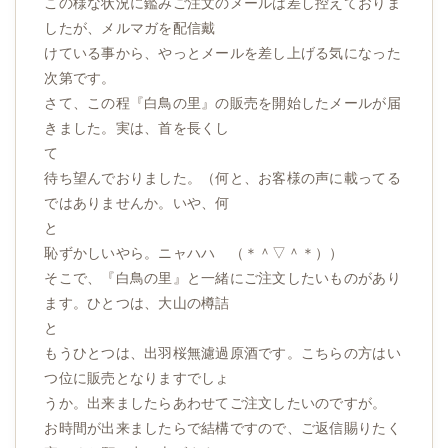
この様な状況に鑑みご注文のメールは差し控えておりま
したが、メルマガを配信戴
けている事から、やっとメールを差し上げる気になった
次第です。
さて、この程『白鳥の里』の販売を開始したメールが届
きました。実は、首を長くし
て
待ち望んでおりました。（何と、お客様の声に載ってる
ではありませんか。いや、何
と
恥ずかしいやら。ニャハハ （＊＾▽＾＊））
そこで、『白鳥の里』と一緒にご注文したいものがあり
ます。ひとつは、大山の樽詰
と
もうひとつは、出羽桜無濾過原酒です。こちらの方はい
つ位に販売となりますでしょ
うか。出来ましたらあわせてご注文したいのですが。
お時間が出来ましたらで結構ですので、ご返信賜りたく