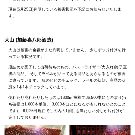
現在(6月25日)判明している被害状況を下記にお知らせいたしま
す。
大山 (加藤嘉八郎酒造)
大山は被害の全容がまだ判明していません。 少しずつ片付けを行
っている状況です。
瓶詰めが完了して出荷待ちのもの、パストライザー(火入れ)終了直
後の商品、 そしてラベルが貼ってある商品とあらゆるものが被害
に遭っています。 瓶のヒビのチェック、ラベルの状態、商品の状
態を1本1本チェックしています。
倒れたり崩れたりしたものは1800ml換算で36,500本にものぼり(う
ち破損は1,000本単位、 3,000本ほどになるかもしれないとのこと
です)、 6月25日現在でこの内の1割にも満たない分しか片付けが
完了しておりません。