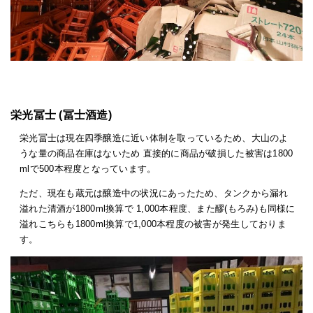
栄光冨士 (冨士酒造)
栄光冨士は現在四季醸造に近い体制を取っているため、大山のよ
うな量の商品在庫はないため 直接的に商品が破損した被害は1800
mlで500本程度となっています。
ただ、現在も蔵元は醸造中の状況にあったため、タンクから漏れ
溢れた清酒が1800ml換算で 1,000本程度、また醪(もろみ)も同様に
溢れこちらも1800ml換算で1,000本程度の被害が発生しておりま
す。