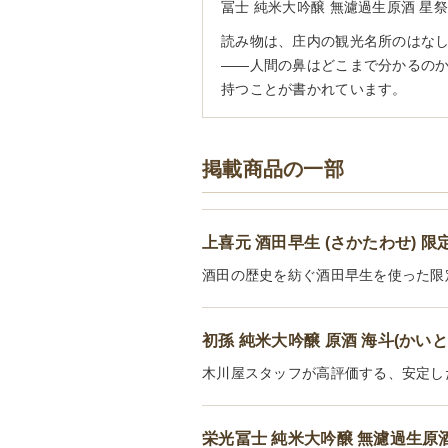
冨士 純米大吟醸 無濾過生原酒 星
読み物は、庄内の観光名所のはなし
――人間の鼻はどこまで分かるのか
持つことが書かれています。
掲載商品の一部
上喜元 酒田早生 (さかたわせ) 限
酒田の歴史を紡ぐ酒田早生を使った限定
初孫 純米大吟醸 原酒 海斗(かいと
木川屋スタッフが高評価する、安定し
栄光冨士 純米大吟醸 無濾過生原酒