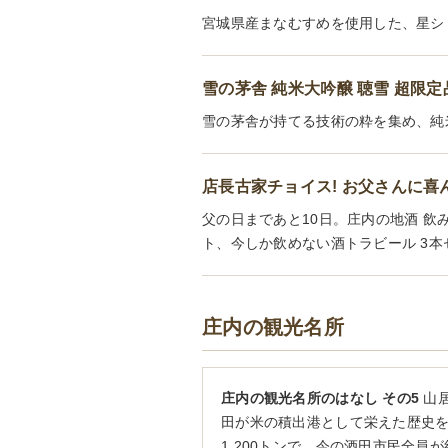
宮城県産まなむすめを使用した、星シ
雪の茅舎 純米大吟醸 聴雪 超限定
雪の茅舎が持てる技術の粋を集め、純
店長古家チョイス! お父さんに
父の日まであと10日。庄内の地酒 飲み
ト、今しか飲めない酒トラビール 3
庄内の観光名所
庄内の観光名所のはなし その5
山居
田が米の積出港として栄えた歴史を今
1,200トンで、今の酒田市民全員