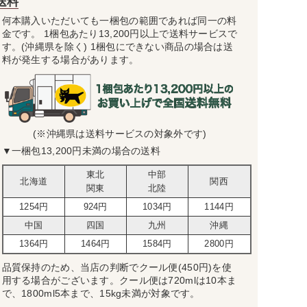
送料
何本購入いただいても一梱包の範囲であれば同一の料
金です。 1梱包あたり13,200円以上で送料サービスで
す。(沖縄県を除く) 1梱包にできない商品の場合は送
料が発生する場合があります。
(※沖縄県は送料サービスの対象外です)
▼一梱包13,200円未満の場合の送料
東北
中部
北海道
関西
関東
北陸
1254円
924円
1034円
1144円
中国
四国
九州
沖縄
1364円
1464円
1584円
2800円
品質保持のため、当店の判断でクール便(450円)を使
用する場合がございます。クール便は720mlは10本ま
で、1800ml5本まで、15kg未満が対象です。