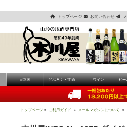
トップページ
お問い合わせ
メ
日本酒
どぶろく・甘酒
ワイン
ビー
トップページ
»
ご利用ガイド
»
メールマガジンについて
»