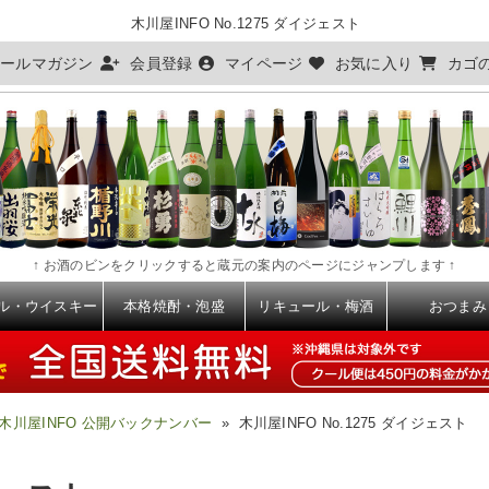
木川屋INFO No.1275 ダイジェスト
ールマガジン
会員登録
マイページ
お気に入り
カゴ
↑ お酒のビンをクリックすると蔵元の案内のページにジャンプします ↑
ル・ウイスキー
本格焼酎・泡盛
リキュール・梅酒
おつまみ
木川屋INFO 公開バックナンバー
» 木川屋INFO No.1275 ダイジェスト