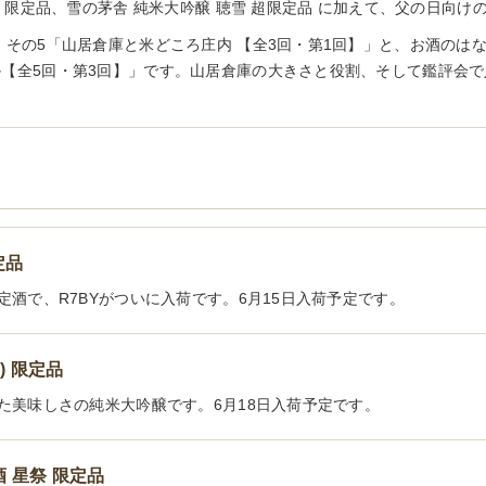
祭 限定品、雪の茅舎 純米大吟醸 聴雪 超限定品 に加えて、父の日向け
 その5「山居倉庫と米どころ庄内 【全3回・第1回】」と、お酒のはな
【全5回・第3回】」です。山居倉庫の大きさと役割、そして鑑評会
定品
酒で、R7BYがついに入荷です。6月15日入荷予定です。
) 限定品
た美味しさの純米大吟醸です。6月18日入荷予定です。
 星祭 限定品