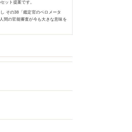
のセット提案です。
し その38「鑑定官のベロメータ
で人間の官能審査が今も大きな意味を