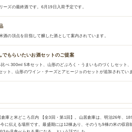
リーズの最終酒です。6月19日入荷予定です。
品
米酒の頂点を目指して醸した酒として案内されています。
喜んでもらいたいお酒セットのご提案
比べ 300ml 5本セット、山形のどぶろく・うまいものづくしセット、ど
本セット、山形のワイン・チーズとアヒージョのセットが追加されてい
倉庫と米どころ庄内 【全3回・第1回】。山居倉庫は、明治26年、1
に伝える場所です。最盛期には12棟あり、そのうち9棟の米の収容能力
が約3か月食べられる量になる、という話でした。