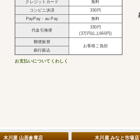
クレジットカード
無料
コンビニ決済
330円
PayPay・au Pay
無料
330円
代金引換便
(3万円以上660円)
郵便振替
お客様ご負担
銀行振込
お支払いについてくわしく
木川屋 山居倉庫店
木川屋 みなと市場店