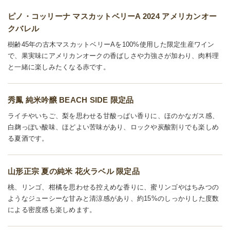
ピノ・コッリーナ マスカットベリーA 2024 アメリカンオー
クバレル
樹齢45年の古木マスカットベリーAを100%使用した限定生産ワイン
で、果実味にアメリカンオークの香ばしさや力強さが加わり、肉料理
と一緒に楽しみたくなる赤です。
秀鳳 純米吟醸 BEACH SIDE 限定品
ライチやいちご、梨を思わせる甘酸っぱい香りに、ほのかなガス感、
白麹っぽい酸味、ほどよい苦味があり、ロックや炭酸割りでも楽しめ
る夏酒です。
山形正宗 夏の純米 花火ラベル 限定品
桃、リンゴ、柑橘を思わせる控えめな香りに、蜜リンゴやはちみつの
ようなジューシーな甘みと清涼感があり、約15%のしっかりした度数
による密度感も楽しめます。