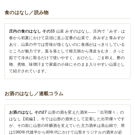
食のはなし／読み物
庄内の食のはなし その33
山菜 みずのはなし。庄内で「みず」は
春から初夏にかけて店頭に並ぶ定番の山菜で、赤みずと青みずが
あり、山菜の中では苦味が強くないのに食感がはっきりしている
ところが魅力です。葉を落として根元側から薄皮をむき、さっと
茹でて冷水に取るだけで使いやすく、おひたし、ごま和え、酢の
物、煮物、味噌汁まで家庭の小鉢にそのまま入りやすい山菜とし
て紹介されています。
お酒のはなし／連載コラム
お酒のはなし その27
山形の酒を変えた酒米――「出羽燦々」の
はなし【前編】。今では山形の酒米として定着した出羽燦々です
が、その前に山形の吟醸酒を支えていた主力酒米は美山錦で、県
は1980年代後半から90年代にかけて山形オリジナルの酒米が必