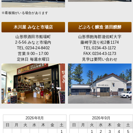
※看板猫がいる場合があります
木川屋 みなと市場店
どぶろく醸造 酒田醗酵
山形県酒田市船場町
山形県飽海郡遊佐町大字
2-5-56 みなと市場内
藤崎字茂り松2番1174
TEL:0234-24-8402
TEL:0234-43-1172
営業:9:00～17:00
FAX:0234-43-1173
定休日 毎週水曜日
見学は要問い合わせ
2026年8月
2026年9月
日
月
火
水
木
金
土
日
月
火
水
木
金
土
1
1
2
3
4
5