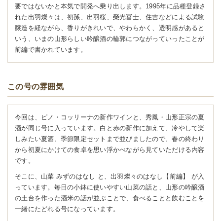
要ではないかと本気で開発へ乗り出します。1995年に品種登録さ
れた出羽燦々は、初孫、出羽桜、榮光冨士、住吉などによる試験
醸造を経ながら、香りがきれいで、やわらかく、透明感があると
いう、いまの山形らしい吟醸酒の輪郭につながっていったことが
前編で書かれています。
この号の雰囲気
今回は、ピノ・コッリーナの新作ワインと、秀鳳・山形正宗の夏
酒が同じ号に入っています。白と赤の新作に加えて、冷やして楽
しみたい夏酒、季節限定セットまで並びましたので、春の終わり
から初夏にかけての食卓を思い浮かべながら見ていただける内容
です。
そこに、山菜 みずのはなし と、出羽燦々のはなし【前編】 が入
っています。毎日の小鉢に使いやすい山菜の話と、山形の吟醸酒
の土台を作った酒米の話が並ぶことで、食べることと飲むことを
一緒にたどれる号になっています。