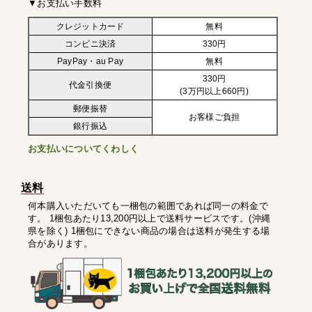
▼お支払い手数料
クレジットカード
無料
コンビニ決済
330円
PayPay・au Pay
無料
330円
代金引換便
(3万円以上660円)
郵便振替
お客様ご負担
銀行振込
お支払いについてくわしく
送料
何本購入いただいても一梱包の範囲であれば同一の料金で
す。 1梱包あたり13,200円以上で送料サービスです。(沖縄
県を除く) 1梱包にできない商品の場合は送料が発生する場
合があります。