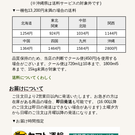
(※沖縄県は送料サービスの対象外です)
▼一梱包13,200円未満の場合の送料
東北
中部
北海道
関西
関東
北陸
1254円
924円
1034円
1144円
中国
四国
九州
沖縄
1364円
1464円
1584円
2800円
品質保持のため、当店の判断でクール便(450円)を使用する
場合がございます。クール便は720mlは10本まで、1800ml5
本まで、15kg未満が対象です。
送料についてくわしく
お届けについて
ご注文日より2営業日以内に発送いたします。お急ぎの方は
在庫がある商品の場合、
即日発送
も可能です。 (16:00以降
のご注文は即日の発送はできない場合があります) 土曜夕方
から日曜のご注文は月曜以降の発送になります。
▼お届け時間指定