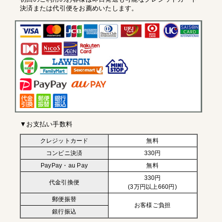
決済または代引便をお薦めいたします。
▼お支払い手数料
クレジットカード
無料
コンビニ決済
330円
PayPay・au Pay
無料
330円
代金引換便
(3万円以上660円)
郵便振替
お客様ご負担
銀行振込