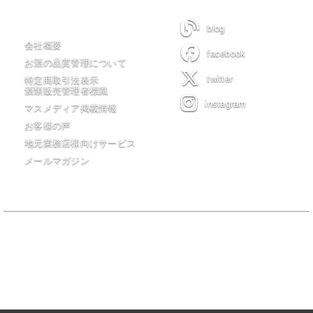
木川屋について
blog
会社概要
facebook
お酒の品質管理について
twitter
特定商取引法表示
酒類販売管理者標識
instagram
マスメディア掲載情報
お客様の声
地元業務店様向けサービス
メールマガジン
当サイトの全てのコンテンツは有限会社 木川屋商店が著作権を保有
し無許可転載・転用を一切禁じます。
20歳未満の者の飲酒は法律で禁止されています。20歳未満の者に対し
ては酒類を販売しません。