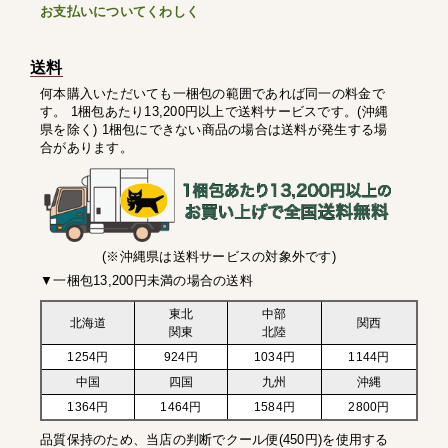
お支払いについてくわしく
送料
何本購入いただいても一梱包の範囲であれば同一の料金で
す。 1梱包あたり13,200円以上で送料サービスです。(沖縄
県を除く) 1梱包にできない商品の場合は送料が発生する場
合があります。
(※沖縄県は送料サービスの対象外です)
▼一梱包13,200円未満の場合の送料
東北
中部
北海道
関西
関東
北陸
1254円
924円
1034円
1144円
中国
四国
九州
沖縄
1364円
1464円
1584円
2800円
品質保持のため、当店の判断でクール便(450円)を使用する