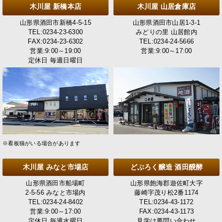
木川屋 新橋本店
木川屋 山居倉庫店
山形県酒田市新橋4-5-15
山形県酒田市山居1-3-1
TEL:0234-23-6300
みどりの里 山居館内
FAX:0234-23-6302
TEL:0234-24-5666
営業:9:00～19:00
営業:9:00～17:00
定休日 毎週日曜日
※看板猫がいる場合があります
木川屋 みなと市場店
どぶろく醸造 酒田醗酵
山形県酒田市船場町
山形県飽海郡遊佐町大字
2-5-56 みなと市場内
藤崎字茂り松2番1174
TEL:0234-24-8402
TEL:0234-43-1172
営業:9:00～17:00
FAX:0234-43-1173
定休日 毎週水曜日
見学は要問い合わせ