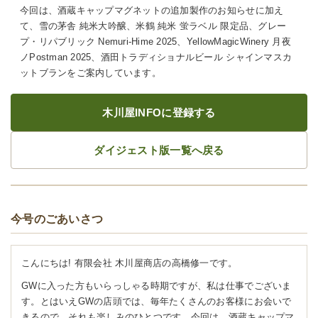
今回は、酒蔵キャップマグネットの追加製作のお知らせに加え
て、雪の茅舎 純米大吟醸、米鶴 純米 蛍ラベル 限定品、グレー
プ・リパブリック Nemuri-Hime 2025、YellowMagicWinery 月夜
ノPostman 2025、酒田トラディショナルビール シャインマスカ
ットブランをご案内しています。
木川屋INFOに登録する
ダイジェスト版一覧へ戻る
今号のごあいさつ
こんにちは! 有限会社 木川屋商店の高橋修一です。
GWに入った方もいらっしゃる時期ですが、私は仕事でございま
す。とはいえGWの店頭では、毎年たくさんのお客様にお会いで
きるので、それも楽しみのひとつです。今回は、酒蔵キャップマ