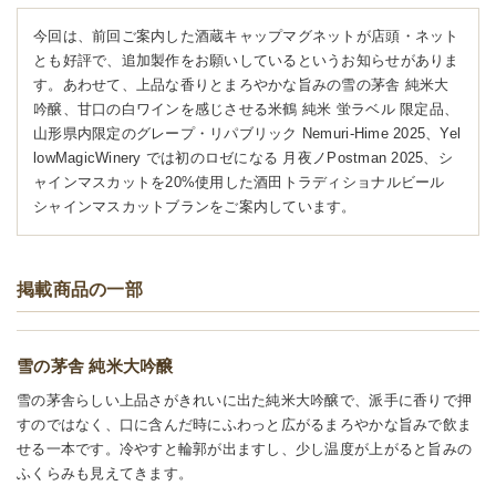
今回は、前回ご案内した酒蔵キャップマグネットが店頭・ネット
とも好評で、追加製作をお願いしているというお知らせがありま
す。あわせて、上品な香りとまろやかな旨みの雪の茅舎 純米大
吟醸、甘口の白ワインを感じさせる米鶴 純米 蛍ラベル 限定品、
山形県内限定のグレープ・リパブリック Nemuri-Hime 2025、Yel
lowMagicWinery では初のロゼになる 月夜ノPostman 2025、シ
ャインマスカットを20%使用した酒田トラディショナルビール
シャインマスカットブランをご案内しています。
掲載商品の一部
雪の茅舎 純米大吟醸
雪の茅舎らしい上品さがきれいに出た純米大吟醸で、派手に香りで押
すのではなく、口に含んだ時にふわっと広がるまろやかな旨みで飲ま
せる一本です。冷やすと輪郭が出ますし、少し温度が上がると旨みの
ふくらみも見えてきます。