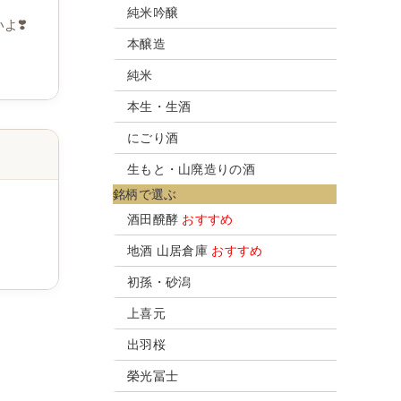
純米吟醸
よ❣️
本醸造
純米
本生・生酒
にごり酒
生もと・山廃造りの酒
銘柄で選ぶ
酒田醗酵
おすすめ
地酒 山居倉庫
おすすめ
初孫・砂潟
上喜元
出羽桜
榮光冨士