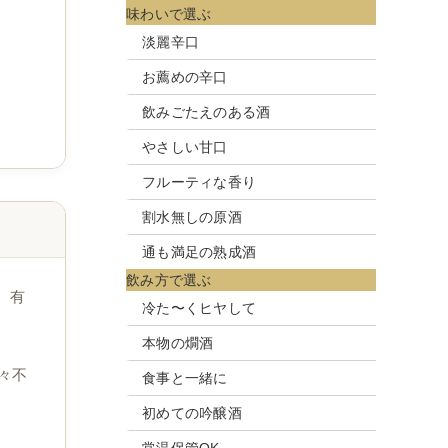
味わいで選ぶ
淡麗辛口
お薦めの辛口
飲みごたえのある酒
やさしい甘口
フルーティな香り
割水無しの原酒
通も満足の熟成酒
飲み方で選ぶ
、有
冷た〜くヒヤして
本物の燗酒
々不
食事と一緒に
初めての吟醸酒