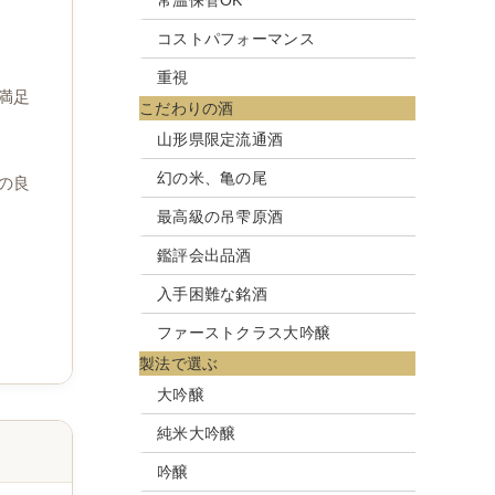
常温保管OK
コストパフォーマンス
重視
満足
こだわりの酒
山形県限定流通酒
幻の米、亀の尾
の良
最高級の吊雫原酒
鑑評会出品酒
入手困難な銘酒
ファーストクラス大吟醸
製法で選ぶ
大吟醸
純米大吟醸
吟醸