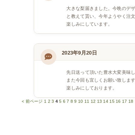
大きな梨届きました。今晩のデザ
と教えて貰い、今年ようやく注
楽しみにしています。
2023年9月20日
先日送って頂いた豊水大変美味
また今回も宜しくお願い致しま
楽しみにしております。
< 前ページ
1
2
3
4
5
6
7
8
9
10
11
12
13
14
15
16
17
18