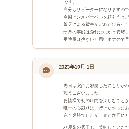
です。
自分もリピーターになりますの
今回はシルバーベルを頼もうと
荒天による被害がどれだけ有っ
最悪の事態は免れたのかと安堵
受注量は少ないと思いますので
2023年10月 1日
先日は突然お邪魔したにもかかわ
難うございました。
お陰様で初の庄内を楽しむこと
唯一の心残りは、行きたかった
完全燃焼でしたが、また次回に
刈屋梨の秀玉も、美味しくいた