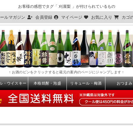
お客様の感想でタグ「 刈屋梨 」が付けられているもの
ールマガジン
会員登録
マイページ
お気に入り
カゴ
↑ お酒のビンをクリックすると蔵元の案内のページにジャンプします ↑
ル・ウイスキー
本格焼酎・泡盛
リキュール・梅酒
おつまみ