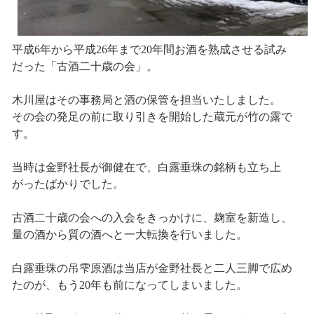
平成6年から平成26年まで20年間お酒を熟成させる試み
だった「古酒二十歳の会」。
木川屋はその事務局と酒の保管を担当いたしました。
その会の発足の前に取り引きを開始した蔵元が竹の露で
す。
当時は金野社長が御健在で、白露垂珠の銘柄も立ち上
がったばかりでした。
古酒二十歳の会への入会をきっかけに、麹室を新造し、
量の酒から質の酒へと一大転換を行いました。
白露垂珠の吊雫原酒は当店が金野社長と二人三脚で広め
たのが、もう20年も前になってしまいました。