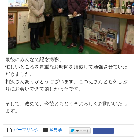
最後にみんなで記念撮影。
忙しいところを貴重なお時間を頂戴して勉強させていた
だきました。
相沢さんありがとうございます。こづえさんとも久しぶ
りにお会いできて嬉しかったです。
そして、改めて、今後ともどうぞよろしくお願いいたし
ます。
パーマリンク
entry12115
蔵見学
entry12115
Google+
ツイート